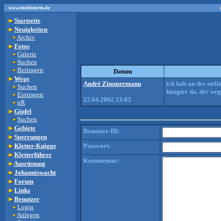
www.teufelsturm.de
Startseite
Neuigkeiten
Archiv
Fotos
Galerie
Suchen
Beitragen
Datum
Wege
André Zimmermann
ich hab an der stell
Suchen
hängter da. der weg
Eintragen
22.04.2002 23:02
nR
Gipfel
Suchen
Gebiete
Benutzer-ID:
Sperrungen
Kletter-Knigge
Passwort:
Kletterführer
Kommentar:
Ausrüstung
Johanniswacht
Forum
Links
Benutzer
Login
Anlegen