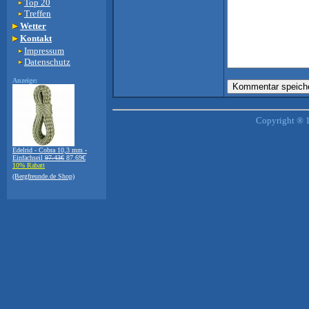
Top 20
Treffen
Wetter
Kontakt
Impressum
Datenschutz
Anzeige:
Copyright ® 1
Edelrid - Cobra 10,3 mm -
Einfachseil
97.43€
87.69€
10% Rabatt
(Bergfreunde.de Shop)