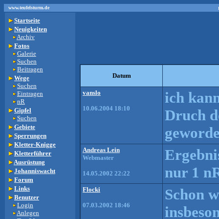
www.teufelsturm.de
Startseite
Neuigkeiten
Archiv
Fotos
Galerie
Suchen
Beitragen
Datum
Wege
Suchen
vanslo
ich kan
Eintragen
nR
10.06.2004 18:10
Gipfel
Druch de
Suchen
Gebiete
geworde
Sperrungen
Kletter-Knigge
Andreas Lein
Ergebnis
Kletterführer
Webmaster
Ausrüstung
nur 1 n
Johanniswacht
14.05.2002 22:22
Forum
Links
Flocki
Schon w
Benutzer
Login
07.03.2002 18:46
insbeson
Anlegen