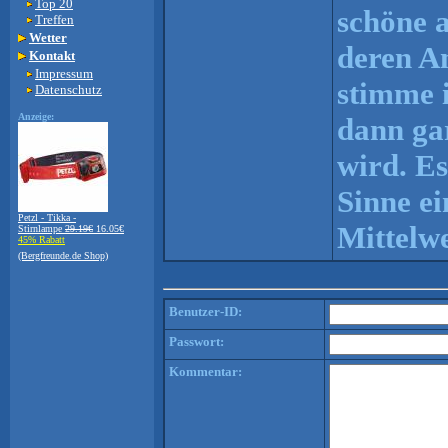
Top 20
schöne 
Treffen
Wetter
deren An
Kontakt
Impressum
stimme 
Datenschutz
Anzeige:
dann gar
wird. Es
Sinne ei
Petzl - Tikka -
Mittelwe
Stirnlampe
29.19€
16.05€
45% Rabatt
(Bergfreunde.de Shop)
Benutzer-ID:
Passwort:
Kommentar: