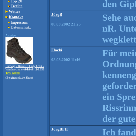
den Gipfe
Top 20
Treffen
Wetter
JörgB
Sehe auc
Kontakt
Impressum
08.03.2002 21:25
nR. Unt
Datenschutz
Anzeige:
wegklett
Flocki
Für mein
08.03.2002 11:46
Ordnung 
Hanwag - Banks II Lady GTX -
Wanderschuhe
194.91€
116.95€
kennenge
40% Rabatt
(Bergfreunde.de Shop)
geforder
ein Spre
Rissrinn
der gute
JörgBFH
Ich fand