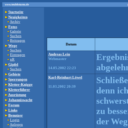
www.teufelsturm.de
Startseite
Neuigkeiten
Archiv
Fotos
Galerie
Suchen
Beitragen
Datum
Wege
Suchen
Andreas Lein
Ergebnis
Eintragen
Webmaster
nR
Gipfel
abgelehn
14.05.2002 22:23
Suchen
Gebiete
Karl-Reinhart Löwel
Schließ
Sperrungen
Kletter-Knigge
11.03.2002 20:39
denn ich
Kletterführer
Ausrüstung
schwerst
Johanniswacht
Forum
zu bess
Links
Benutzer
der Weg
Login
Anlegen