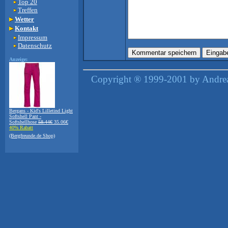
Top 20
Treffen
Wetter
Kontakt
Impressum
Datenschutz
Anzeige:
Copyright ® 1999-2001 by Andreas
Bergans - Kid's Lilletind Light
Softshell Pant -
Softshellhose
58.44€
35.06€
40% Rabatt
(Bergfreunde.de Shop)