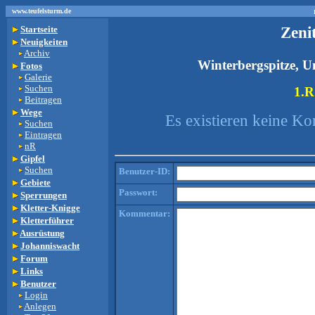
www.teufelsturm.de
Zeni
Startseite
Neuigkeiten
Archiv
Winterbergspitze, U
Fotos
Galerie
Suchen
1.R 
Beitragen
Wege
Es existieren keine K
Suchen
Eintragen
nR
Gipfel
Suchen
Benutzer-ID:
Gebiete
Passwort:
Sperrungen
Kletter-Knigge
Kommentar:
Kletterführer
Ausrüstung
Johanniswacht
Forum
Links
Benutzer
Login
Anlegen