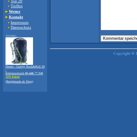
Top 20
Treffen
Wetter
Kontakt
Impressum
Datenschutz
Anzeige:
Copyright ® 1
Deuter - Gravity Rock&Roll 30
-
Kletterrucksack
97.43€
77.94€
20% Rabatt
(Bergfreunde.de Shop)