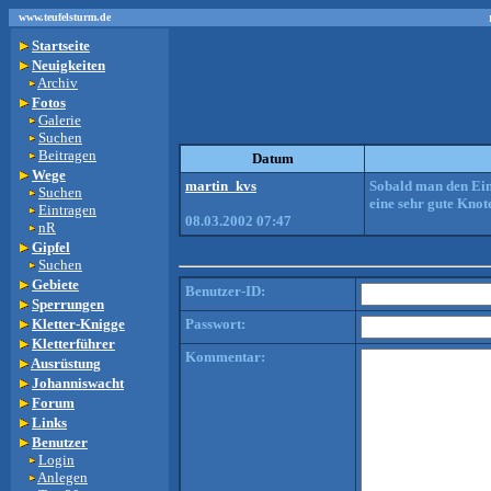
www.teufelsturm.de
Startseite
Neuigkeiten
Archiv
Fotos
Galerie
Suchen
Beitragen
Datum
Wege
martin_kvs
Sobald man den Ein
Suchen
eine sehr gute Knot
Eintragen
08.03.2002 07:47
nR
Gipfel
Suchen
Gebiete
Benutzer-ID:
Sperrungen
Kletter-Knigge
Passwort:
Kletterführer
Kommentar:
Ausrüstung
Johanniswacht
Forum
Links
Benutzer
Login
Anlegen