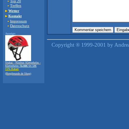
Top 20
Treffen
Wetter
Kontakt
Impressum
Datenschutz
Anzeige:
Copyright ® 1999-2001 by Andreas
Stubai - Nimbus Kletterhelm -
Kletterhelm
75.98€
64.58€
15% Rabatt
(Bergfreunde.de Shop)