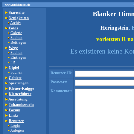
www.teufelsturm.de
Blanker Him
Startseite
Neuigkeiten
Archiv
Heringstein
, 
Fotos
Galerie
Suchen
vorletzten R na
Beitragen
Wege
Es existieren keine K
Suchen
Eintragen
nR
Gipfel
Suchen
Benutzer-ID:
Gebiete
Passwort:
Sperrungen
Kletter-Knigge
Kommentar:
Kletterführer
Ausrüstung
Johanniswacht
Forum
Links
Benutzer
Login
Anlegen