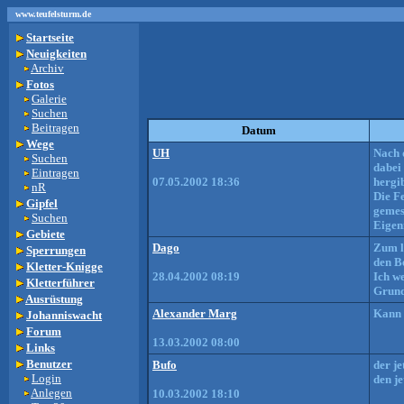
www.teufelsturm.de
Startseite
Neuigkeiten
Archiv
Fotos
Galerie
Suchen
Beitragen
Datum
Wege
UH
Nach 
Suchen
dabei
Eintragen
07.05.2002 18:36
hergi
nR
Die F
Gipfel
gemes
Suchen
Eigen
Gebiete
Dago
Zum l
Sperrungen
den Be
Kletter-Knigge
28.04.2002 08:19
Ich w
Kletterführer
Grund
Ausrüstung
Alexander Marg
Kann 
Johanniswacht
Forum
13.03.2002 08:00
Links
Benutzer
Bufo
der j
Login
den j
Anlegen
10.03.2002 18:10