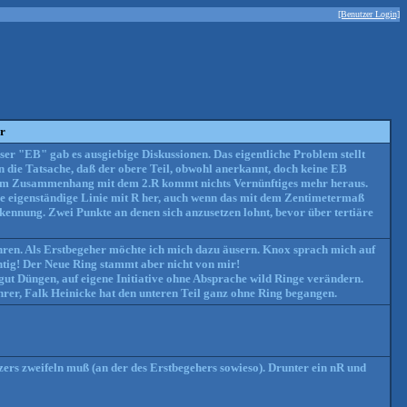
[Benutzer Login]
r
 "EB" gab es ausgiebige Diskussionen. Das eigentliche Problem stellt
 die Tatsache, daß der obere Teil, obwohl anerkannt, doch keine EB
er im Zusammenhang mit dem 2.R kommt nichts Vernünftiges mehr heraus.
ble eigenständige Linie mit R her, auch wenn das mit dem Zentimetermaß
kennung. Zwei Punkte an denen sich anzusetzen lohnt, bevor über tertiäre
ren. Als Erstbegeher möchte ich mich dazu äusern. Knox sprach mich auf
ichtig! Der Neue Ring stammt aber nicht von mir!
 gut Düngen, auf eigene Initiative ohne Absprache wild Ringe verändern.
hrer, Falk Heinicke hat den unteren Teil ganz ohne Ring begangen.
tzers zweifeln muß (an der des Erstbegehers sowieso). Drunter ein nR und