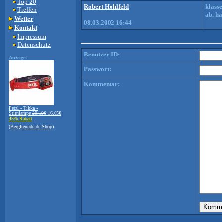
Top 20
Robert Hohlfeld
klass
Treffen
ab. h
Wetter
08.03.2002 16:44
Kontakt
Impressum
Datenschutz
Benutzer-ID:
Anzeige:
Passwort:
Kommentar:
Petzl - Tikka -
Stirnlampe
29.19€
16.05€
45% Rabatt
(Bergfreunde.de Shop)