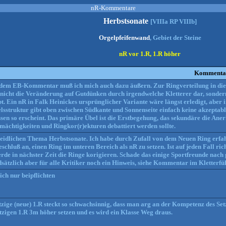
nR-Kommentare
Herbstsonate
[VIIIa RP VIIIb]
Orgelpfeifenwand
, Gebiet der Steine
nR vor 1.R, 1.R höher
Kommenta
dem EB-Kommentar muß ich mich auch dazu äußern. Zur Ringverteilung in dieser
 nicht die Veränderung auf Gutdünken durch irgendwelche Kletterer dar, sondern
bt. Ein nR in Falk Heinickes ursprünglicher Variante wäre längst erledigt, ab
elsstruktur gibt oben zwischen Südkante und Sonnenseite einfach keine akzepta
sen so erscheint. Das primäre Übel ist die Erstbegehung, das sekundäre die Aner
mächtigkeiten und Ringkor(r)ekturen debattiert werden sollte.
eidlichen Thema Herbstsonate. Ich habe durch Zufall von dem Neuen Ring erfah
schluß an, einen Ring im unteren Bereich als nR zu setzen. Ist auf jeden Fall r
erde in nächster Zeit die Ringe korigieren. Schade das einige Sportfreunde nach
sätzlich aber für alle Kritiker noch ein Hinweis, siehe Kommentar im Kletterfü
ich nur beipflichten
etzige (neue) 1.R steckt so schwachsinnig, dass man arg an der Kompetenz des Se
etzigen 1.R 3m höher setzen und es wird ein Klasse Weg draus.