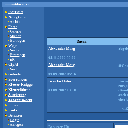
www.teufelsturm.de
Startseite
Neuigkeiten
Archiv
Fotos
Galerie
Suchen
Beitragen
Datum
Wege
Alexander Marg
abgel
Suchen
Eintragen
05.11.2002 09:06
nR
Gipfel
Alexander Marg
@Gris
Suchen
09.09.2002 05:16
Gebiete
Sperrungen
Grischa Hahn
Ein an
Kletter-Knigge
entsp
Kletterführer
03.09.2002 13:18
(Band 
Ausrüstung
auch n
eher 
Johanniswacht
Forum
--> nR
Links
Benutzer
Login
Anlegen
Benutzer-ID: