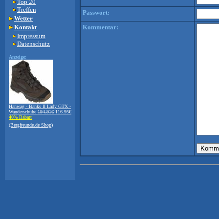
Top 20
Treffen
Passwort:
Wetter
Kontakt
Kommentar:
Impressum
Datenschutz
Anzeige:
Hanwag - Banks II Lady GTX -
Wanderschuhe
194.91€
116.95€
40% Rabatt
(Bergfreunde.de Shop)