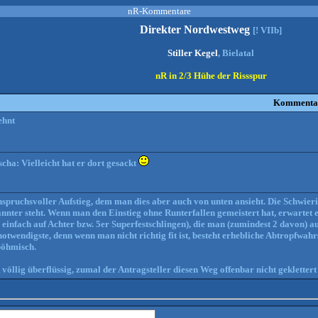
nR-Kommentare
Direkter Nordwestweg
[! VIIb]
Stiller Kegel
, Bielatal
nR in 2/3 Hühe der Rissspur
Kommenta
ehnt
cha: Vielleicht hat er dort gesackt
spruchsvoller Aufstieg, dem man dies aber auch von unten ansieht. Die Schwierigk
annter steht. Wenn man den Einstieg ohne Runterfallen gemeistert hat, erwartet
einfach auf Achter bzw. 5er Superfestschlingen), die man (zumindest 2 davon) auch
otwendigste, denn wenn man nicht richtig fit ist, besteht erhebliche Abtropfwahr
böhmisch.
 völlig überflüssig, zumal der Antragsteller diesen Weg offenbar nicht geklettert