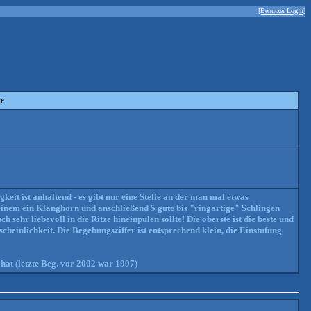
[Benutzer Login]
r
eit ist anhaltend - es gibt nur eine Stelle an der man mal etwas
 einem ein Klanghorn und anschließend 5 gute bis "ringartige" Schlingen
 sehr liebevoll in die Ritze hineinpulen sollte! Die oberste ist die beste und
scheinlichkeit. Die Begehungsziffer ist entsprechend klein, die Einstufung
 hat (letzte Beg. vor 2002 war 1997)