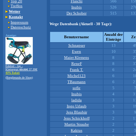
Top 20
Flaschi
566
15
Treffen
Inubis
526
27
Wetter
Der Schober
515
13
Kontakt
Impressum
Wege Datenbank (Aktuell - 30 Tage):
Datenschutz
Anzahl der
Anzeige:
Benutzername
Ze
Einträge
Schnapser
13
4
Ewen
10
3
Maier Klemens
8
2
ReneF
8
3
Edelrid - Jay -
Frank T.
6
2
Klettergurt
63.31€
37.99€
40% Rabatt
Michel123
6
1
(Bergfreunde.de Shop)
TBaumann
6
2
sofle
5
7
Inubis
4
3
ladida
3
1
Ingo Urlaub
3
1
Jens Blaubär
3
9
Jens Schickhoff
2
1
Martin Straube
2
6
Kaktus
2
5