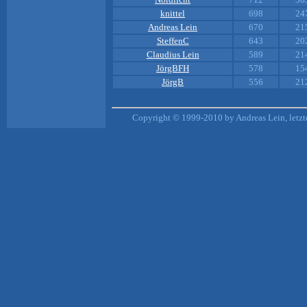
knittel
698
24
Andreas Lein
670
21
SteffenC
643
20
Claudius Lein
589
21
JörgBFH
578
15
JörgB
556
21
Copyright © 1999-2010 by Andreas Lein, letz