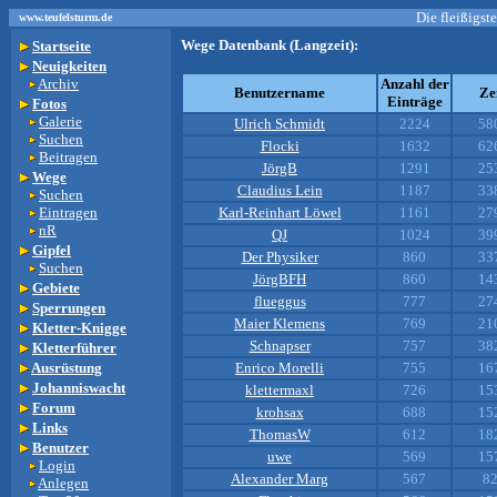
Die fleißigst
www.teufelsturm.de
Wege Datenbank (Langzeit):
Startseite
Neuigkeiten
Archiv
Anzahl der
Benutzername
Ze
Einträge
Fotos
Galerie
Ulrich Schmidt
2224
58
Suchen
Flocki
1632
62
Beitragen
JörgB
1291
25
Wege
Claudius Lein
1187
33
Suchen
Eintragen
Karl-Reinhart Löwel
1161
27
nR
QJ
1024
39
Gipfel
Der Physiker
860
33
Suchen
JörgBFH
860
14
Gebiete
flueggus
777
27
Sperrungen
Maier Klemens
769
21
Kletter-Knigge
Schnapser
757
38
Kletterführer
Ausrüstung
Enrico Morelli
755
16
Johanniswacht
klettermaxl
726
15
Forum
krohsax
688
15
Links
ThomasW
612
18
Benutzer
uwe
569
15
Login
Alexander Marg
567
82
Anlegen