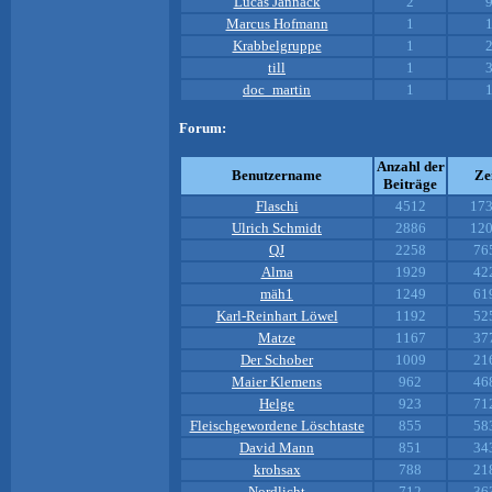
Lucas Jannack
2
9
Marcus Hofmann
1
1
Krabbelgruppe
1
2
till
1
3
doc_martin
1
1
Forum:
Anzahl der
Benutzername
Ze
Beiträge
Flaschi
4512
173
Ulrich Schmidt
2886
120
QJ
2258
76
Alma
1929
42
mäh1
1249
61
Karl-Reinhart Löwel
1192
52
Matze
1167
37
Der Schober
1009
21
Maier Klemens
962
46
Helge
923
71
Fleischgewordene Löschtaste
855
58
David Mann
851
34
krohsax
788
21
Nordlicht
712
36