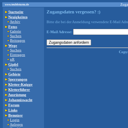
Zuga
www.teufelsturm.de
Zugangsdaten vergessen? :)
Startseite
Neuigkeiten
Archiv
Bitte die bei der Anmeldung verwendete E-Mail Adr
Fotos
Galerie
E-Mail Adresse:
Suchen
Beitragen
Wege
Suchen
Copyr
Eintragen
nR
Gipfel
Suchen
Gebiete
Sperrungen
Kletter-Knigge
Kletterführer
Ausrüstung
Johanniswacht
Forum
Links
Benutzer
Login
Anlegen