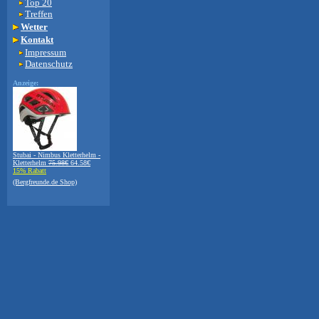
Top 20
Treffen
Wetter
Kontakt
Impressum
Datenschutz
Anzeige:
Stubai - Nimbus Kletterhelm -
Kletterhelm
75.98€
64.58€
15% Rabatt
(Bergfreunde.de Shop)