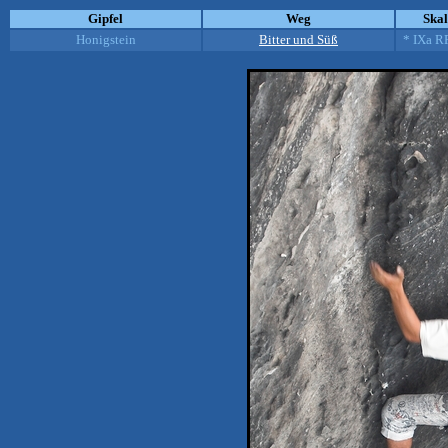
Gipfel
Weg
Ska
Honigstein
Bitter und Süß
* IXa R