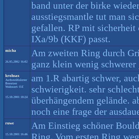
band unter der birke wieder
ausstiegsmantle tut man s
gefallen. RP mit sicherheit 
IXa/9b (KKF) passt.
Am zweiten Ring durch Grif
micha
ganz klein wenig schwerer
26.05.2002 16:02
am 1.R abartig schwer, auc
krohsax
Authentifizierter
Benutzer
schwierigkeit. sehr schlecht
Wohnort: OZ
überhängendem gelände. ab
15.10.2001 18:24
noch eine frage der ausdaue
Am Einstieg schöner Bould
ruwe
Ring. Vom ersten Ring we
15.10.2001 16:46