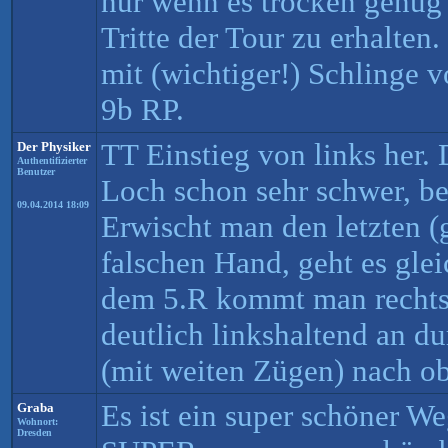
nur wenn es trocken genug 
Tritte der Tour zu erhalten
mit (wichtiger!) Schlinge 
9b RP.
TT Einstieg von links her.
Der Physiker
Authentifizierter
Benutzer
Loch schon sehr schwer, be
09.04.2014 18:09
Erwischt man den letzten (g
falschen Hand, geht es gle
dem 5.R kommt man rechts 
deutlich linkshaltend an d
(mit weiten Zügen) nach o
Es ist ein super schöner W
Graba
Wohnort:
Dresden