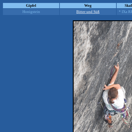
Gipfel
Weg
Ska
Honigstein
Bitter und Süß
* IXa R