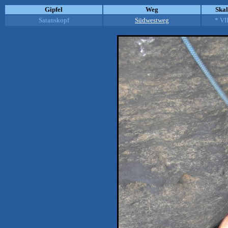
Gipfel
Weg
Ska
Satanskopf
Südwestweg
* VI