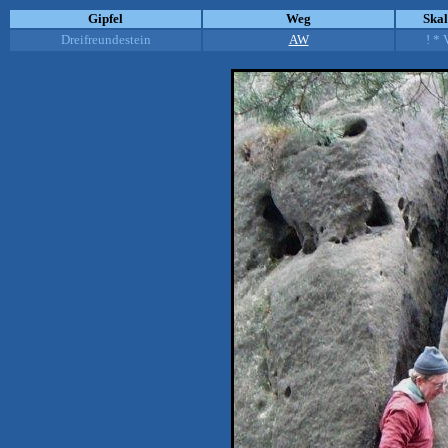
Gipfel
Weg
Ska
Dreifreundestein
AW
! * 