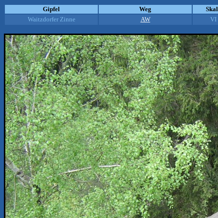
Gipfel
Weg
Ska
Waitzdorfer Zinne
AW
VI