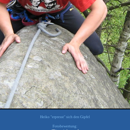
Heiko "erpresst" sich den Gipfel
Fotobewertung: