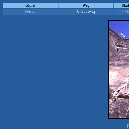
Gipfel
Weg
Ska
Förster
Urlaubsweg
* VI
F