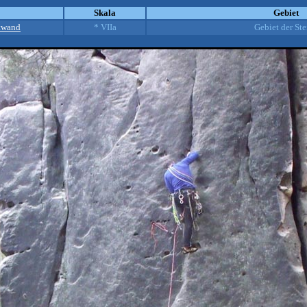
Skala
Gebiet
stwand
* VIIa
Gebiet der Ste