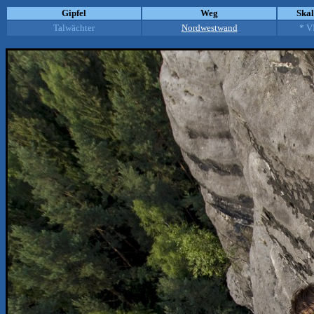
Gipfel
Weg
Ska
Talwächter
Nordwestwand
* V