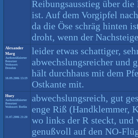
Reibungsausstieg über die 
ist. Auf dem Vorgipfel nac
da die Öse schräg hinten is
droht, wenn der Nachsteiger
Alexander
leider etwas schattiger, seh
Marg
Authentifizierter
abwechslungsreicher und gu
Benutzer
Wohnort:
Dresden
hält durchhaus mit dem Pfe
18.09.2006 13:19
Ostkante mit.
abwechslungsreich, gut ges
Huey
Authentifizierter
Benutzer
enge Riß (Handklemmer, K
Wohnort: Berlin
wo links der R steckt, un
31.07.2006 21:20
genußvoll auf den NO-Flüg