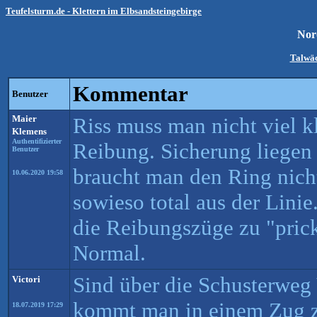
Teufelsturm.de - Klettern im Elbsandsteingebirge
Nor
Talwäc
Kommentar
Benutzer
Maier
Riss muss man nicht viel k
Klemens
Authentifizierter
Reibung. Sicherung liegen 
Benutzer
braucht man den Ring nicht
10.06.2020 19:58
sowieso total aus der Linie
die Reibungszüge zu "prick
Normal.
Sind über die Schusterweg 
Victori
kommt man in einem Zug 
18.07.2019 17:29