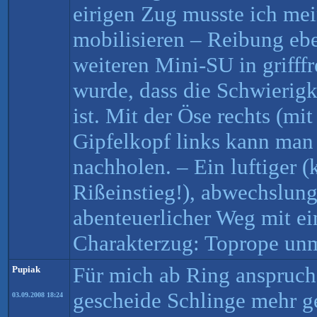
eirigen Zug musste ich me
mobilisieren – Reibung ebe
weiteren Mini-SU in grifff
wurde, dass die Schwierigk
ist. Mit der Öse rechts (m
Gipfelkopf links kann man
nachholen. – Ein luftiger
Rißeinstieg!), abwechslung
abenteuerlicher Weg mit e
Charakterzug: Toprope un
Für mich ab Ring anspruchs
Pupiak
gescheide Schlinge mehr g
03.09.2008 18:24