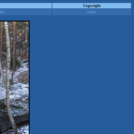
Copyright
ine
echse