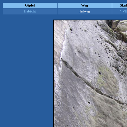
Gipfel
Weg
Ska
Habicht
Talweg
* VI