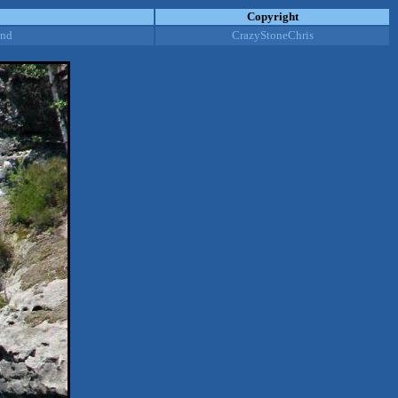
Copyright
and
CrazyStoneChris