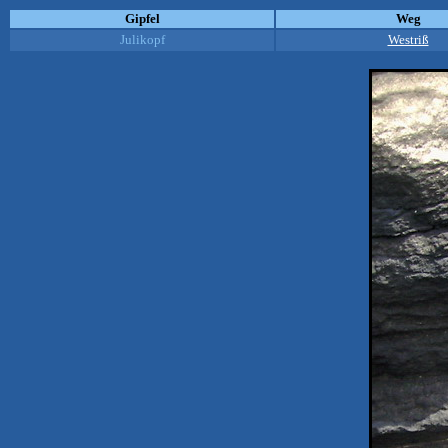
Gipfel
Weg
Julikopf
Westriß