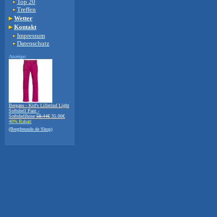
Top 20
Treffen
Wetter
Kontakt
Impressum
Datenschutz
Anzeige:
Bergans - Kid's Lilletind Light
Softshell Pant -
Softshellhose
58.44€
35.06€
40% Rabatt
(Bergfreunde.de Shop)