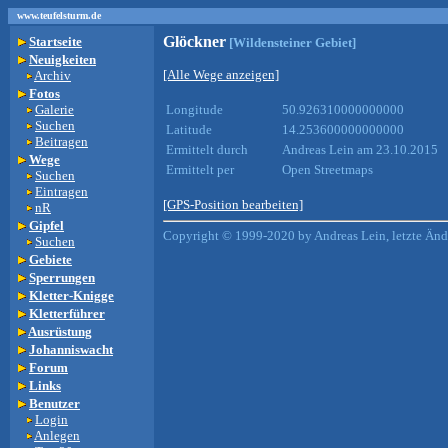
www.teufelsturm.de
Glöckner
Startseite
[Wildensteiner Gebiet]
Neuigkeiten
[Alle Wege anzeigen]
Archiv
Fotos
Galerie
Longitude
50.926310000000000
Suchen
Latitude
14.253600000000000
Beitragen
Ermittelt durch
Andreas Lein am 23.10.2015
Wege
Ermittelt per
Open Streetmaps
Suchen
Eintragen
[GPS-Position bearbeiten]
nR
Gipfel
Copyright © 1999-2020 by Andreas Lein, letzte Än
Suchen
Gebiete
Sperrungen
Kletter-Knigge
Kletterführer
Ausrüstung
Johanniswacht
Forum
Links
Benutzer
Login
Anlegen