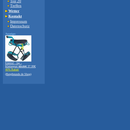
Top 20
Treffen
Wetter
Kontakt
Impressum
Datenschutz
Anzeige:
Edelrid - Jay -
Klettergurt
63.31€
37.99€
40% Rabatt
(Bergfreunde.de Shop)