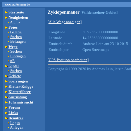
www.teufelsturm.de
Zyklopenmauer
Startseite
[Wildensteiner Gebiet]
Neuigkeiten
[Alle Wege anzeigen]
Archiv
Fotos
Galerie
Longitude
50.925670000000000
Suchen
Latitude
14.253680000000000
Beitragen
Ermittelt durch
Andreas Lein am 23.10.2015
Wege
Ermittelt per
Open Streetmaps
Suchen
Eintragen
[GPS-Position bearbeiten]
nR
Gipfel
Copyright © 1999-2020 by Andreas Lein, letzte Än
Suchen
Gebiete
Sperrungen
Kletter-Knigge
Kletterführer
Ausrüstung
Johanniswacht
Forum
Links
Benutzer
Login
Anlegen