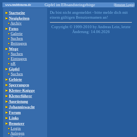
Gipfel im Elbsandsteingebirge
www.teufelsturm.de
[Benutzer Login]
Du bist nicht angemeldet - bitte melde dich mit
Startseite
einem gültigen Benutzernamen an!
Neuigkeiten
Archiv
Copyright © 1999-2010 by Andreas Lein, letzte
Fotos
Änderung: 14.06.2026
Galerie
Suchen
Beitragen
Wege
Suchen
Eintragen
nR
Gipfel
Suchen
Gebiete
Sperrungen
Kletter-Knigge
Kletterführer
Ausrüstung
Johanniswacht
Forum
Links
Benutzer
Login
Anlegen