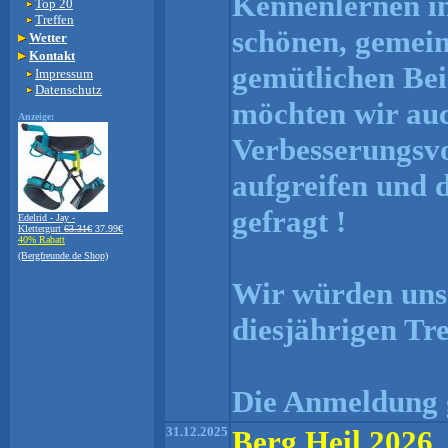
Kennenlernen in
Top 20
Treffen
schönen, gemei
Wetter
Kontakt
gemütlichen Be
Impressum
Datenschutz
möchten wir auc
Anzeige:
Verbesserungsvo
aufgreifen und d
gefragt !
Edelrid - Jay -
Klettergurt
63.31€
37.99€
40% Rabatt
(Bergfreunde.de Shop)
Wir würden uns 
diesjährigen Tr
Die Anmeldung g
31.12.2025
Berg Heil 2026