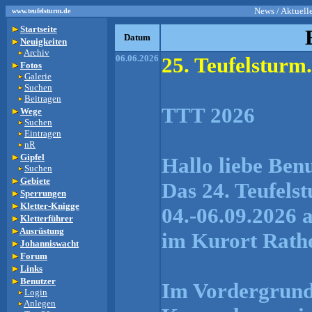
News / Aktuell
www.teufelsturm.de
Startseite
Datum
Neuigkeiten
Archiv
06.06.2026
25. Teufelsturm
Fotos
Galerie
Suchen
Beitragen
TTT 2026
Wege
Suchen
Eintragen
nR
Gipfel
Hallo liebe Ben
Suchen
Gebiete
Das 24. Teufels
Sperrungen
Kletter-Knigge
04.-06.09.2026 a
Kletterführer
Ausrüstung
im Kurort Rathe
Johanniswacht
Forum
Links
Benutzer
Im Vordergrund 
Login
Anlegen