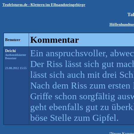
Teufelsturm.de - Klettern im Elbsandsteingebirge
Ta
Höllenhundtur
Kommentar
Benutzer
Ein anspruchsvoller, abwe
Deichi
Authentifizierter
Benutzer
Der Riss lässt sich gut ma
23.08.2012 15:55
lässt sich auch mit drei Sc
Nach dem Riss zum ersten 
Griffe schon sorgfältig aus
geht ebenfalls gut zu über
böse Stelle zum Gipfel.
[Neuen Kommen