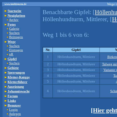
Wege i
www.teufelsturm.de
Benachbarte Gipfel:
[
Höllenh
Startseite
Neuigkeiten
Höllenhundturm, Mittlerer, [
H
Archiv
Fotos
Galerie
Suchen
Weg 1 bis 6 von 6:
Beitragen
Wege
Suchen
Nr.
Gipfel
Eintragen
nR
1
Höllenhundturm, Mittlerer
Birken
Gipfel
Suchen
2
Höllenhundturm, Mittlerer
Talweg mi
Gebiete
3
Höllenhundturm, Mittlerer
Variante
Sperrungen
4
Höllenhundturm, Mittlerer
Ta
Kletter-Knigge
5
Höllenhundturm, Mittlerer
Kletterführer
Ausrüstung
6
Höllenhundturm, Mittlerer
Schm
Johanniswacht
Forum
Links
Benutzer
[Hier geh
Login
Anlegen