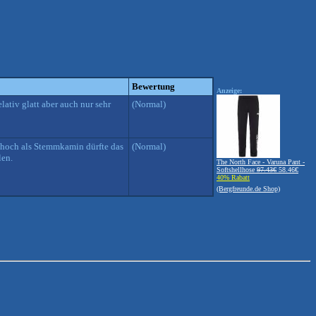
Bewertung
Anzeige:
ativ glatt aber auch nur sehr
(Normal)
e hoch als Stemmkamin dürfte das
(Normal)
len.
The North Face - Varuna Pant -
Softshellhose
97.43€
58.46€
40% Rabatt
(Bergfreunde.de Shop)