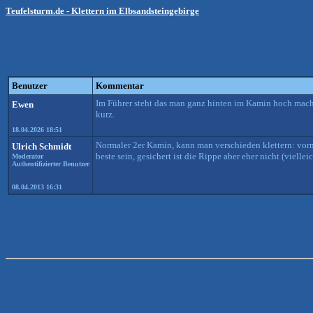
Teufelsturm.de - Klettern im Elbsandsteingebirge
Benutzer
Kommentar
Im Führer steht das man ganz hinten im Kamin hoch macht.
Ewen
kurz.
18.04.2026 18:51
Normaler 2er Kamin, kann man verschieden klettern: vorn
Ulrich Schmidt
beste sein, gesichert ist die Rippe aber eher nicht (viell
Moderator
Authentifizierter Benutzer
08.04.2013 16:31