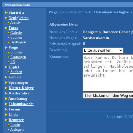
www.teufelsturm.de
Wege, die noch nicht in der Datenbank verfügbar si
Startseite
Neuigkeiten
Archiv
Allgemeine Daten:
Fotos
Name des Gipfels:
Honigstein, Rathener Gebiet (
Galerie
Suchen
Name des Weges:
Nordwestkamin
Beitragen
Schwierigkeitsgrad:
II
Wege
Bewertung:
Suchen
Kommentar:
Eintragen
nR
Gipfel
Suchen
Gebiete
Sperrungen
Kletter-Knigge
Kletterführer
Ausrüstung
Johanniswacht
Forum
Links
Copyright © 19
Benutzer
Login
Anlegen