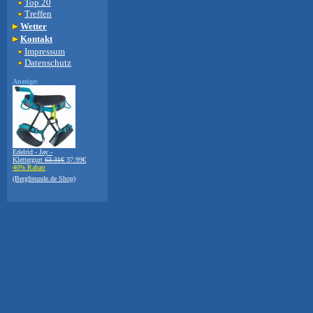
Top 20
Treffen
Wetter
Kontakt
Impressum
Datenschutz
Anzeige:
Edelrid - Jay -
Klettergurt
63.31€
37.99€
40% Rabatt
(Bergfreunde.de Shop)