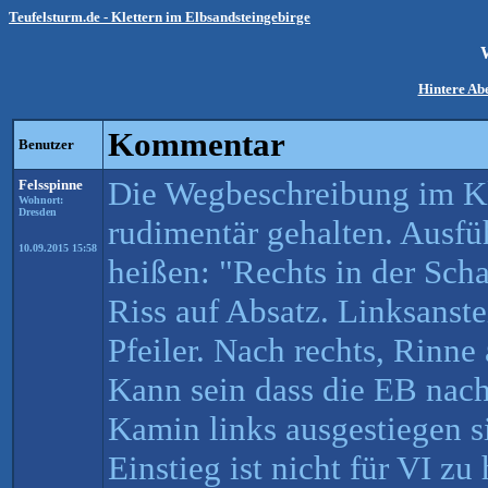
Teufelsturm.de - Klettern im Elbsandsteingebirge
Hintere A
Kommentar
Benutzer
Die Wegbeschreibung im Kle
Felsspinne
Wohnort:
Dresden
rudimentär gehalten. Ausfü
10.09.2015 15:58
heißen: "Rechts in der Sch
Riss auf Absatz. Linksanst
Pfeiler. Nach rechts, Rinne
Kann sein dass die EB nach
Kamin links ausgestiegen s
Einstieg ist nicht für VI z