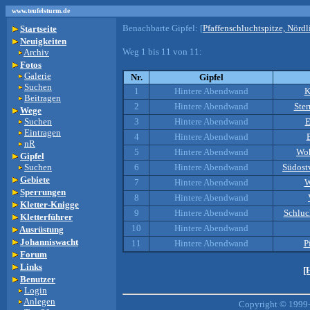
www.teufelsturm.de
Benachbarte Gipfel:
[
Pfaffenschluchtspitze, Nördl
Startseite
Neuigkeiten
Weg 1 bis 11 von 11:
Archiv
Fotos
Galerie
Nr.
Gipfel
Suchen
1
Hintere Abendwand
K
Beitragen
2
Hintere Abendwand
Ste
Wege
Suchen
3
Hintere Abendwand
E
Eintragen
4
Hintere Abendwand
nR
5
Hintere Abendwand
Woh
Gipfel
Suchen
6
Hintere Abendwand
Südost
Gebiete
7
Hintere Abendwand
W
Sperrungen
8
Hintere Abendwand
Kletter-Knigge
9
Hintere Abendwand
Schluc
Kletterführer
10
Hintere Abendwand
Ausrüstung
Johanniswacht
11
Hintere Abendwand
P
Forum
Links
[
Benutzer
Login
Anlegen
Copyright © 1999-