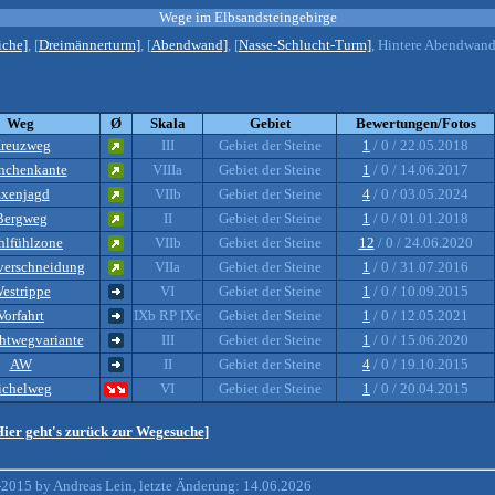
Wege im Elbsandsteingebirge
iche]
, [
Dreimännerturm]
, [
Abendwand]
, [
Nasse-Schlucht-Turm]
, Hintere Abendwan
Weg
Ø
Skala
Gebiet
Bewertungen/Fotos
reuzweg
III
Gebiet der Steine
1
/ 0 / 22.05.2018
rnchenkante
VIIIa
Gebiet der Steine
1
/ 0 / 14.06.2017
xenjagd
VIIb
Gebiet der Steine
4
/ 0 / 03.05.2024
Bergweg
II
Gebiet der Steine
1
/ 0 / 01.01.2018
lfühlzone
VIIb
Gebiet der Steine
12
/ 0 / 24.06.2020
verschneidung
VIIa
Gebiet der Steine
1
/ 0 / 31.07.2016
estrippe
VI
Gebiet der Steine
1
/ 0 / 10.09.2015
Vorfahrt
IXb RP IXc
Gebiet der Steine
1
/ 0 / 12.05.2021
htwegvariante
III
Gebiet der Steine
1
/ 0 / 15.06.2020
AW
II
Gebiet der Steine
4
/ 0 / 19.10.2015
ichelweg
VI
Gebiet der Steine
1
/ 0 / 20.04.2015
Hier geht's zurück zur Wegesuche]
2015 by Andreas Lein, letzte Änderung: 14.06.2026