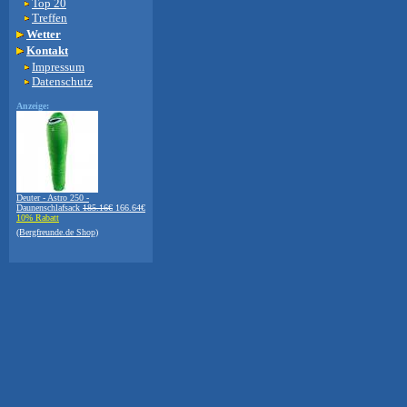
Top 20
Treffen
Wetter
Kontakt
Impressum
Datenschutz
Anzeige:
Deuter - Astro 250 -
Daunenschlafsack
185.16€
166.64€
10% Rabatt
(Bergfreunde.de Shop)