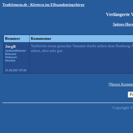
Teufelsturm.de - Klettern im Elbsandsteingebirge
Verlängerte
Spitzes Hor
Benutzer
Kommentar
Vielleicht etwas gesuchte Variante direkt neben dem Nordweg-Aus
JörgB
sehen, aber sehr gut.
Authentifizierter
Benutzer
Wohnort:
Dresden
15.10.2017 07:16
[Neuen Kommen
Copyright ©