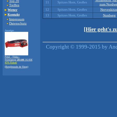
Verlängerte Var
Top 20
11
Spitzes Horn, Großes
zum Nordw
Treffen
12
Spitzes Horn, Großes
Nervenkitze
Wetter
Kontakt
13
Spitzes Horn, Großes
Nordweg
Impressum
Datenschutz
[Hier geht's 
Anzeige:
Copyright © 1999-2015 by Andr
Petzl - Tikka -
Stirnlampe
29.19€
16.05€
45% Rabatt
(Bergfreunde.de Shop)