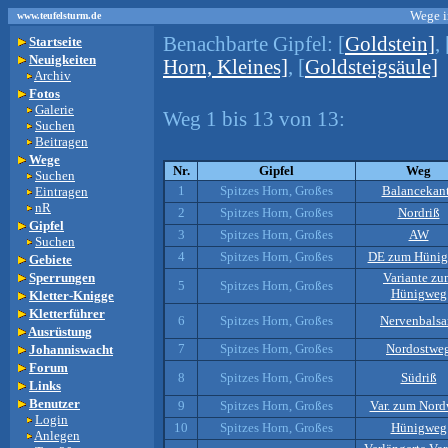
Wege i
www.teufelsturm.de
Benachbarte Gipfel:
[
Goldstein]
, 
Startseite
Neuigkeiten
Horn, Kleines]
, [
Goldsteigsäule]
Archiv
Fotos
Galerie
Weg 1 bis 13 von 13:
Suchen
Beitragen
Wege
Nr.
Gipfel
Weg
Suchen
1
Spitzes Horn, Großes
Balancekan
Eintragen
nR
2
Spitzes Horn, Großes
Nordriß
Gipfel
3
Spitzes Horn, Großes
AW
Suchen
4
Spitzes Horn, Großes
DE zum Hüni
Gebiete
Sperrungen
Variante z
5
Spitzes Horn, Großes
Hünigweg
Kletter-Knigge
Kletterführer
6
Spitzes Horn, Großes
Nervenbals
Ausrüstung
7
Spitzes Horn, Großes
Nordostwe
Johanniswacht
Forum
8
Spitzes Horn, Großes
Südriß
Links
Benutzer
9
Spitzes Horn, Großes
Var. zum Nor
Login
10
Spitzes Horn, Großes
Hünigweg
Anlegen