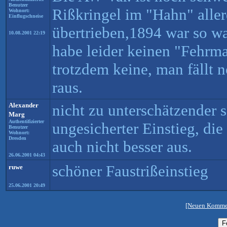
Benutzer
Rißkringel im "Hahn" aller
Wohnort:
Einflugschneise
übertrieben,1894 war so w
10.08.2001 22:19
habe leider keinen "Fehrma
trotzdem keine, man fällt 
raus.
Alexander
nicht zu unterschätzender 
Marg
Authentifizierter
ungesicherter Einstieg, die
Benutzer
Wohnort:
Dresden
auch nicht besser aus.
26.06.2001 04:43
schöner Faustrißeinstieg
ruwe
25.06.2001 20:49
[Neuen Kommen