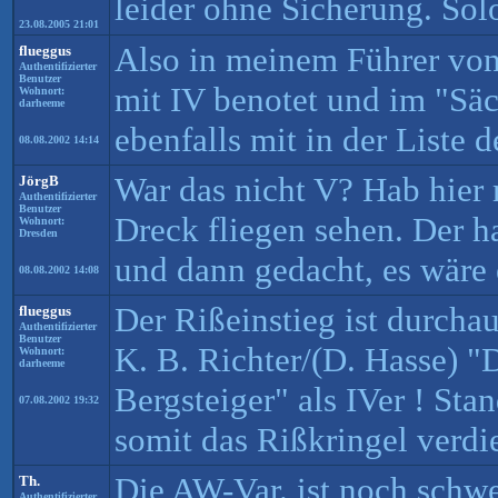
leider ohne Sicherung. So
23.08.2005 21:01
Also in meinem Führer von
flueggus
Authentifizierter
Benutzer
mit IV benotet und im "Säc
Wohnort:
darheeme
ebenfalls mit in der Liste d
08.08.2002 14:14
War das nicht V? Hab hier
JörgB
Authentifizierter
Benutzer
Dreck fliegen sehen. Der h
Wohnort:
Dresden
und dann gedacht, es wäre
08.08.2002 14:08
Der Rißeinstieg ist durcha
flueggus
Authentifizierter
Benutzer
K. B. Richter/(D. Hasse) "
Wohnort:
darheeme
Bergsteiger" als IVer ! Sta
07.08.2002 19:32
somit das Rißkringel verdi
Die AW-Var. ist noch schwer
Th.
Authentifizierter