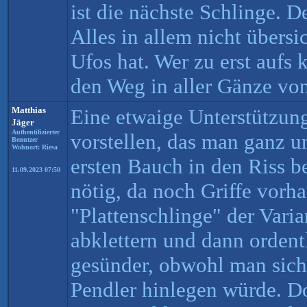
ist die nächste Schlinge. De
Alles in allem nicht übers
Ufos hat. Wer zu erst aufs 
den Weg in aller Gänze von
Matthias
Eine etwaige Unterstützun
Jäger
Authentifizierter
vorstellen, das man ganz u
Benutzer
Wohnort: Riesa
ersten Bauch in den Riss b
11.09.2023 07:50
nötig, da noch Griffe vorh
"Plattenschlinge" der Varia
abklettern und dann ordentl
gesünder, obwohl man sich
Pendler hinlegen würde. Do