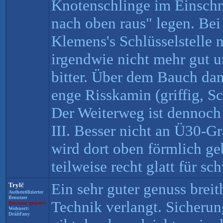
Knotenschlinge im Einschni
nach oben raus" legen. Be
Klemens's Schlüsselstelle 
irgendwie nicht mehr gut u
bitter. Über dem Bauch dan
enge Risskamin (griffig, Sch
Der Weiterweg ist dennoch 
III. Besser nicht an Ü30-G
wird dort oben förmlich geb
teilweise recht glatt für s
Ein sehr guter genuss breit
Trylč
Authentifizierter
Benutzer
Technik verlangt. Sicherung
Benutzer gesperrt
Wohnort:
Drážďany