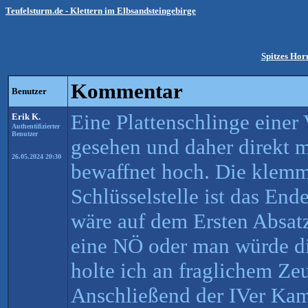
Teufelsturm.de - Klettern im Elbsandsteingebirge
Spitzes Hor
Kommentar
Benutzer
Eine Plattenschlinge einer 
Erik K.
Authentifizierter
Benutzer
gesehen und daher direkt m
26.05.2024 20:30
bewaffnet hoch. Die klem
Schlüsselstelle ist das End
wäre auf dem Ersten Absatz
eine NÖ oder man würde die
holte ich an fraglichem Ze
Anschließend der IVer Kam