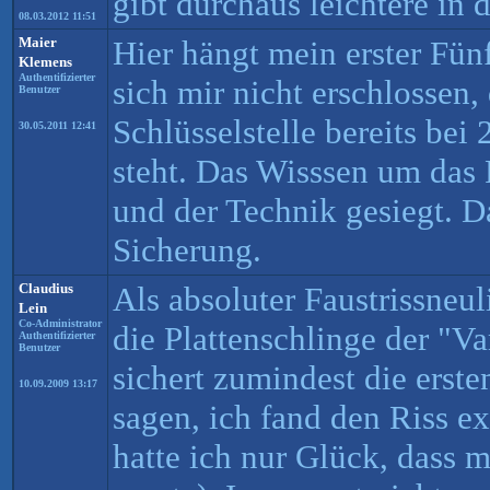
gibt durchaus leichtere in 
08.03.2012 11:51
Maier
Hier hängt mein erster Fün
Klemens
Authentifizierter
sich mir nicht erschlossen,
Benutzer
Schlüsselstelle bereits bei
30.05.2011 12:41
steht. Das Wisssen um das 
und der Technik gesiegt. Da
Sicherung.
Claudius
Als absoluter Faustrissneul
Lein
Co-Administrator
die Plattenschlinge der "Va
Authentifizierter
Benutzer
sichert zumindest die erste
10.09.2009 13:17
sagen, ich fand den Riss e
hatte ich nur Glück, dass 