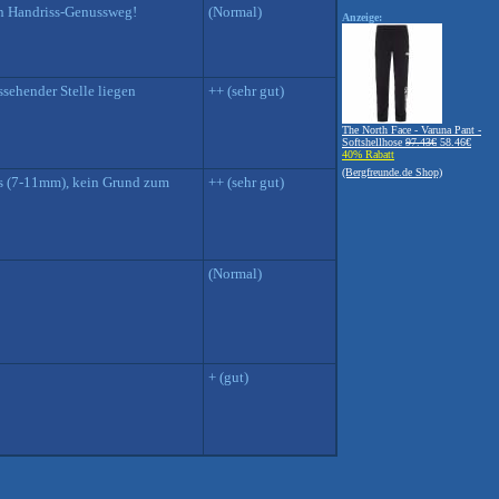
ein Handriss-Genussweg!
(Normal)
Anzeige:
ssehender Stelle liegen
++ (sehr gut)
The North Face - Varuna Pant -
Softshellhose
97.43€
58.46€
40% Rabatt
(Bergfreunde.de Shop)
ros (7-11mm), kein Grund zum
++ (sehr gut)
(Normal)
+ (gut)