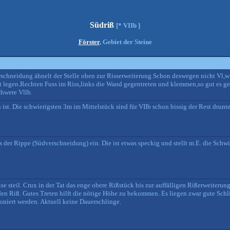
Südriß
[* VIIb ]
Förster
, Gebiet der Steine
rschneidung ähnelt der Stelle oben zur Risserweiterung.Schon deswegen nicht Vl,w
ut legen.Rechten Fuss im Riss,links die Wand gegentreten und klemmen,so gut es geh
chwere Vllb.
ist. Die schwierigsten 3m im Mittelstück sind für VIIb schon bissig der Rest drunter
s der Rippe (Südverschneidung) ein. Die ist etwas speckig und stellt m.E. die Schwi
ise steil. Crux in der Tat das enge obere Rißstück bis zur auffälligen Rißerweiterun
den Riß. Gutes Treten hilft die nötige Höhe zu bekommen. Es liegen zwar gute Schl
oniert werden. Aktuell keine Dauerschlinge.