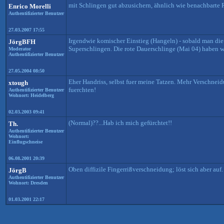
mit Schlingen gut abzusichern, ähnlich wie benachbarte 
Enrico Morelli
Authentifizierter Benutzer
27.03.2007 17:55
Irgendwie komischer Einstieg (Hangeln) - sobald man die F
JörgBFH
Superschlingen. Die rote Dauerschlinge (Mai 04) haben w
Moderator
Authentifizierter Benutzer
27.05.2004 08:50
Eher Handriss, selbst fuer meine Tatzen. Mehr Verschnei
xtough
fuerchten!
Authentifizierter Benutzer
Wohnort: Heidelberg
02.03.2003 09:41
(Normal)??...Hab ich mich gefürchtet!!
Th.
Authentifizierter Benutzer
Wohnort:
Einflugschneise
06.08.2001 20:39
Oben diffizile Fingerrißverschneidung; löst sich aber auf.
JörgB
Authentifizierter Benutzer
Wohnort: Dresden
01.03.2001 22:17