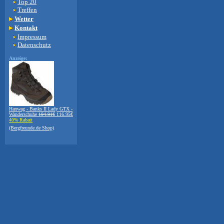
Top 20
Treffen
Wetter
Kontakt
Impressum
Datenschutz
Anzeige:
Hanwag - Banks II Lady GTX -
Wanderschuhe
194.91€
116.95€
40% Rabatt
(Bergfreunde.de Shop)