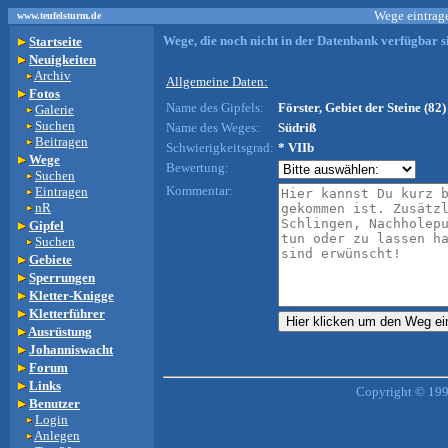
Wege eintrage
www.teufelsturm.de
Wege, die noch nicht in der Datenbank verfügbar si
Startseite
Neuigkeiten
Archiv
Allgemeine Daten:
Fotos
Name des Gipfels:
Förster, Gebiet der Steine (82)
Galerie
Suchen
Name des Weges:
Südriß
Beitragen
Schwierigkeitsgrad:
* VIIb
Wege
Bewertung:
Suchen
Kommentar:
Eintragen
nR
Gipfel
Suchen
Gebiete
Sperrungen
Kletter-Knigge
Kletterführer
Ausrüstung
Johanniswacht
Forum
Links
Copyright © 199
Benutzer
Login
Anlegen