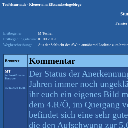
Teufelsturm.de - Klettern im Elbsandsteingebirge
Stu
Fenste
Erstbegeher:
M.Techel
Erstbegehungsdatum:
01.09.2019
Wegbeschreibung:
Aus der Schlucht des AW in annähernd Lotlinie zum breite
Kommentar
Benutzer
Der Status der Anerkennung
MT
Authentifizierter
Benutzer
Jahren immer noch ungeklär
05.04.2021 15:06
ihr euch ein eigenes Bild 
dem 4.R/Ö, im Quergang v
befindet sich eine sehr gut
die den Aufschwung zur 5.Ö