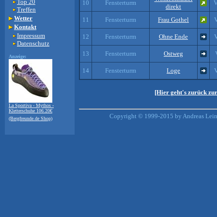
Top 20
10
Fensterturm
V
direkt
Treffen
Wetter
11
Fensterturm
Frau Gothel
V
Kontakt
Impressum
12
Fensterturm
Ohne Ende
V
Datenschutz
13
Fensterturm
Ostweg
Anzeige:
14
Fensterturm
Loge
V
[Hier geht's zurück zu
La Sportiva - Mythos -
Kletterschuhe 106.20€
Copyright © 1999-2015 by Andreas Lein,
(Bergfreunde.de Shop)