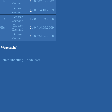
IIIb
1
/ 0 / 07.05.2007
Zschand
Grosser
IIIc
1
/ 0 / 14.10.2019
Zschand
Grosser
IIIa
1
/ 0 / 11.06.2018
Zschand
Grosser
VIIc
2
/ 0 / 14.09.2009
Zschand
Grosser
IIIc
1
/ 0 / 24.06.2018
Zschand
r Wegesuche]
 letzte Änderung: 14.06.2026