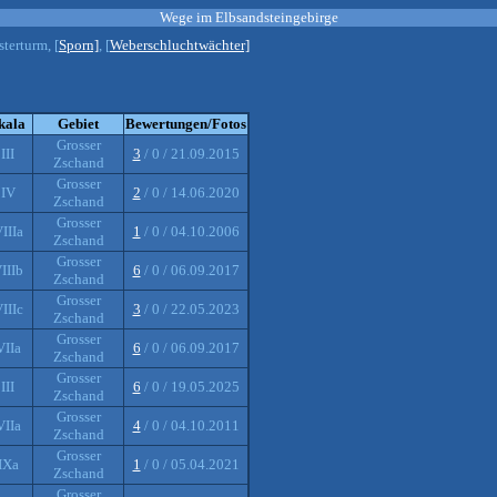
Wege im Elbsandsteingebirge
sterturm, [
Sporn]
, [
Weberschluchtwächter]
kala
Gebiet
Bewertungen/Fotos
Grosser
III
3
/ 0 / 21.09.2015
Zschand
Grosser
IV
2
/ 0 / 14.06.2020
Zschand
Grosser
IIIa
1
/ 0 / 04.10.2006
Zschand
Grosser
IIIb
6
/ 0 / 06.09.2017
Zschand
Grosser
IIIc
3
/ 0 / 22.05.2023
Zschand
Grosser
VIIa
6
/ 0 / 06.09.2017
Zschand
Grosser
III
6
/ 0 / 19.05.2025
Zschand
Grosser
VIIa
4
/ 0 / 04.10.2011
Zschand
Grosser
IXa
1
/ 0 / 05.04.2021
Zschand
Grosser