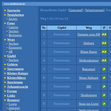
www.teufelsturm.de
Benachbarte Gipfel:
[
Gratwand]
, [
Schartenturm]
, Fen
Startseite
Neuigkeiten
Weg 1 bis 14 von 14:
Archiv
Fotos
Galerie
Nr.
Gipfel
Weg
Ø
S
Suchen
1
Fensterturm
Variante zum AW
Beitragen
Wege
2
Fensterturm
Südweg
Suchen
Eintragen
nR
3
Fensterturm
Blaue Kante
V
Gipfel
Suchen
4
Fensterturm
Wolkenkratzer
V
Gebiete
Sperrungen
5
Fensterturm
Rapunzel
V
Kletter-Knigge
Kletterführer
6
Fensterturm
Neuer Südweg
Ausrüstung
7
Fensterturm
AW
Johanniswacht
Forum
8
Fensterturm
Nordostweg
Links
Benutzer
9
Fensterturm
Sturz ins Leere
Login
Anlegen
Wolkenkratzer