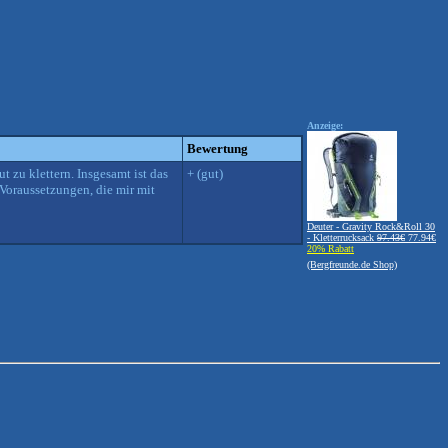
Anzeige:
Bewertung
t zu klettern. Insgesamt ist das
+ (gut)
 Voraussetzungen, die mir mit
Deuter - Gravity Rock&Roll 30
- Kletterrucksack
97.43€
77.94€
20% Rabatt
(Bergfreunde.de Shop)