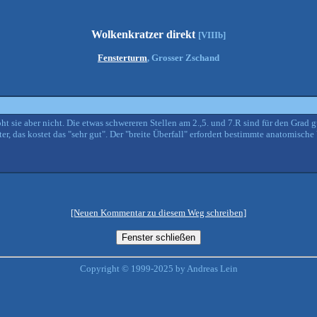
Wolkenkratzer direkt
[VIIIb]
Fensterturm
, Grosser Zschand
ht sie aber nicht. Die etwas schwereren Stellen am 2.,5. und 7.R sind für den Grad gu
er, das kostet das "sehr gut". Der "breite Überfall" erfordert bestimmte anatomische
[Neuen Kommentar zu diesem Weg schreiben]
Copyright © 1999-2025 by Andreas Lein