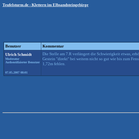
Teufelsturm.de - Klettern im Elbsandsteingebirge
Benutzer
Kommentar
Die Stelle am 7.R verlängert die Schwierigkeit etwas, erhö
Ulrich Schmidt
Gestein "direkt" bei weitem nicht so gut wie bis zum Fenst
Moderator
Authentifizierter Benutzer
1,72m fehlen.
07.05.2007 08:01