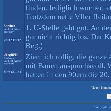
finden, lediglich wuchert e
Trotzdem nette VIIer Reib
1. U-Stelle geht gut. An de
Üwchen
Authentifizierter
Benutzer
gar nicht richtig los. Der K
20.04.2007 20:28
Beg.)
Ziemlich rollig, die ganze 
JörgBFH
Moderator
Authentifizierter
mit Bauen anspruchsvoll. W
Benutzer
hatten in den 90ern die 20.
05.03.2001 17:47
[Neuen Kommen
Copyright ©