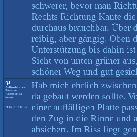
schwerer, bevor man Richt
Rechts Richtung Kante die
durchaus brauchbar. Über d
reibig, aber gängig. Oben 
Unterstützung bis dahin ist
Sieht von unten grüner aus, 
schöner Weg und gut gesich
Hab mich ehrlich zwischen
QJ
Authentifizierter
Benutzer
da gebaut werden sollte. V
Wohnort: da
hamm
einer auffälligen Platte pas
21.07.2014 06:47
den Zug in die Rinne und au
absichert. Im Riss liegt g