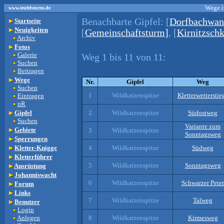
Wege i
www.teufelsturm.de
Benachbarte Gipfel:
[
Dorfbachwan
Startseite
Neuigkeiten
[
Gemeinschaftsturm]
, [
Kirnitzschk
Archiv
Fotos
Galerie
Weg 1 bis 11 von 11:
Suchen
Beitragen
Wege
Nr.
Gipfel
Weg
Suchen
1
Wildkatzenspitze
Kletterwetterstie
Eintragen
nR
Gipfel
2
Wildkatzenspitze
Südostweg
Suchen
Variante zum
Gebiete
3
Wildkatzenspitze
Sonntagsweg
Sperrungen
Kletter-Knigge
4
Wildkatzenspitze
Südweg
Kletterführer
5
Wildkatzenspitze
Sonntagsweg
Ausrüstung
Johanniswacht
6
Wildkatzenspitze
Schwarzer Peter
Forum
Links
7
Wildkatzenspitze
Talweg
Benutzer
Login
Anlegen
8
Wildkatzenspitze
Kirmesweg