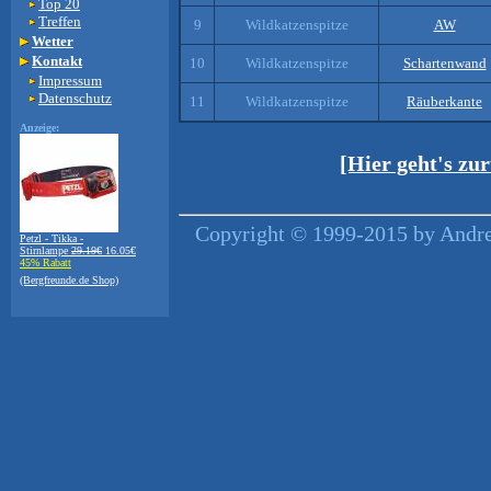
Top 20
Treffen
9
Wildkatzenspitze
AW
Wetter
Kontakt
10
Wildkatzenspitze
Schartenwand
Impressum
Datenschutz
11
Wildkatzenspitze
Räuberkante
Anzeige:
[Hier geht's zu
Copyright © 1999-2015 by Andrea
Petzl - Tikka -
Stirnlampe
29.19€
16.05€
45% Rabatt
(Bergfreunde.de Shop)