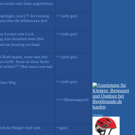
on rechts oder links angeklettert,
pringen, usw.) !!! der einstieg
++ (sehr gut)
on öfter die felsbrocken dort
inen Leisten zum Loch
++ (sehr gut)
ing zum Ausruhen hatte (bin
 und am Ausstieg nochmal
el Kraft sparen, wenn man den
++ (sehr gut)
Griffe. Sonst ist diese Stelle
und werden?!? Man muss zwar mal
++ (sehr gut)
chöner Weg.
+++ (Herausragend)
Anzeige:
 und die Hangel rund wird.
+ (gut)