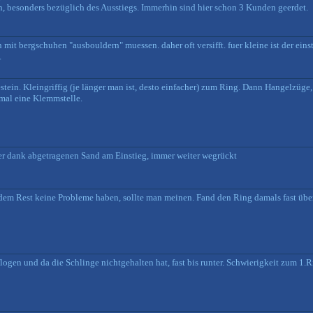
ren, besonders bezüglich des Ausstiegs. Immerhin sind hier schon 3 Kunden geerdet.
 mit bergschuhen "ausbouldern" muessen. daher oft versifft. fuer kleine ist der einsti
.
stein. Kleingriffig (je länger man ist, desto einfacher) zum Ring. Dann Hangelzü
mal eine Klemmstelle.
er dank abgetragenen Sand am Einstieg, immer weiter wegrückt
 dem Rest keine Probleme haben, sollte man meinen. Fand den Ring damals fast übe
logen und da die Schlinge nichtgehalten hat, fast bis runter. Schwierigkeit zum 1.