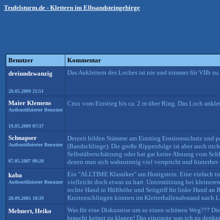
Teufelsturm.de - Klettern im Elbsandsteingebirge
Benutzer
Kommentar
Das Anklettern des Loches ist nie und nimmer für VIIb zu
dreiundzwanzig
28.05.2009 21:51
Maier Klemens
Crux vom Einstieg bis ca. 2 m über Ring. Das Loch ankle
Authentifizierter Benutzer
19.05.2009 07:37
Schnapser
Derzeit bilden Stämme am Einstieg Erosionsschutz und 
Authentifizierter Benutzer
(Bandschlinge). Die große Rippenfolge ist aber auch nicht
Selbstüberschätzung oder hat gar keine Ahnung vom Schli
07.05.2007 08:20
denen man sich wahnsinnig viel verspricht und hinterher d
Ein "ALLTIME Klassiker" am Honigstein. Eine einfach traum
kaba
vielleicht doch etwas zu hart. Unterstützung bei kleineren
Authentifizierter Benutzer
rechte Hand in Hüfthöhe und Seitgriff für linke Hand an
Knotenschlingen können im Kletterhallenabstand nach Leh
28.09.2005 10:39
Was für eine Diskussion um so einen schönen Weg??? Die 
Mehnert, Heiko
braucht keiner zu klagen! Das einzigste was ich zu denken