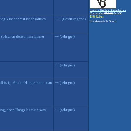
Stubai - Nimbus Kletterhelm -
Kletterhelm
75.98€
64.58€
15% Rabatt
eg VIIc der rest ist absolutes
+++ (Herausragend)
(Bergfreunde.de Shop)
ge, zwischen denen man immer
++ (sehr gut)
++ (sehr gut)
rflüssig. An der Hangel kann man
++ (sehr gut)
Ring, oben Hangelei mit etwas
++ (sehr gut)