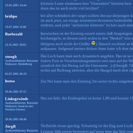
kleinere Leute einräumen hier "Unterstützt" klettern bzw. 
23.05.2005 14:44
denn das ist auch nicht viel leichter!
bei aller schönheit des weges sollten ihn nur diejenigen k
brühpo
ist auch jetzt, wo einige zentimeter/dezimeter bodenhöhe
entfernt, und jeder "sächsische kletterer" ist hier auch me
19.07.2004 11:08
Inzwischen ist der Einstieg soweit runter, daß Anspringe
Ruebezahl
hochmogeln, in diesem nach rechts in den "Henkel" rein u
übrigens auch nicht der Größte
). Danach nochmal an k
22.11.2001 20:03
aufpassen. Aufgrund meiner dicken Arme hatte ich dort da
Das Loch kann man auch dynamisch angehen. Das ist so rie
xtough
linken Fuss in Verschneidungsmanier weit raus auf die W
Authentifizierter Benutzer
Wohnort: Heidelberg
ziemlich fett (im Bezug auf die Unterarme...) @JoergB: 
rechts auf Reibung antreten, aber die Hangel haelt dort e
02.07.2001 06:19
honsa
Zur Not kann man den Einstieg 2m weiter rechts umgehen. 
29.06.2001 07:57
Nur zur Info: der Erstbegeher ist keine 1,80 und konnte 
Linksgewinde
Authentifizierter Benutzer
Wohnort: Insel-in-der-
Nordsee-Strasse
28.06.2001 08:40
Vielleicht etwas speckig. Schwierig ist der Zug zum Loch,
JörgB
Authentifizierter Benutzer
Letztere fällt einem besonders auf wenn man das Seil ver