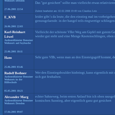
Wohnort: Dresden
Das "gut gesichert" sollte man vielleicht etwas relativie
27.06.2001 22:54
Zuletzt bearbeitet am: 02.02.2008 19:49 von Claudius Lein
leider gibt´s da leute, die den einstieg mal im vorbeigehen
E_KVB
genussgelaende. in der hangel teils ringwertige schlingen
26.06.2001 22:03
Karl-Reinhart
Vielleicht der schönste VIIer Weg am Gipfel mit gutem Ge
wieder gut steht und eine Menge Knotenschlingen, oben 
Löwel
Authentifizierter Benutzer
Wohnort: auf Asylsuche
25.06.2001 18:11
Sehr gute VIIb, wenn man an den Einsteigsgriff kommt, d
Hans
25.06.2001 03:46
Wer den Einstiegsboulder hinbringt, kann eigentlich mit
Rudolf Bothner
sich gut festhalten.
Authentifizierter Benutzer
Wohnort: in der
Hilfsschule
05.05.2001 18:21
echter Sahneweg, beim ersten Anlauf bin ich oben rausgef
Alexander Marg
komischen Ausstieg, aber eigentlich ganz gut gesichert
Authentifizierter Benutzer
Wohnort: Dresden
17.04.2001 09:07