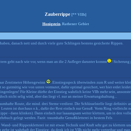
Zauberrippe
[** VIIb]
Honigstein
, Rathener Gebiet
 haben, danach nett und durch viele gute Schlingen bestens gesicherte Rippen.
ttern geht nach wie vor, wenn man an die 2 Aufleger darunter kommt
! Sicherung 
paar Zentimeter Höhengewinn
. Einstiegsspeck überwinden zum R und weiter klei
 so gutmütig wie von unten vermutet, dafür optimal gesichert, wer hier erdet leide
ngenlegen! Für Kleine dürfte der Einstieg wahrlich keine VIIb mehr sein, ansonst
och nicht selig wird, aber das liegt vl. nur an meiner Erwartungshaltung...
hafte Route, die mind. drei Sterne verdient. Die Schlüsselstelle liegt definitiv a
 Leuten ist durchaus o.k., dafür der Rest einfach nur Genuß. Vorm Ring vielleicht no
 Rippe - dann klinken). Dann einfach nur laaaangsam weiter klettern, um in den vo
rbuch gelegt werden. Fazit: traumhafte Genußkletterei in bestem Fels
Wand- und Rippenkletterei ist mit etwas Technik und Kraft sehr gut zu klettern u
 gebe ist wahrhaft der Einstieg: da denk ich ist VIIb nicht mehr vertretbar und ma