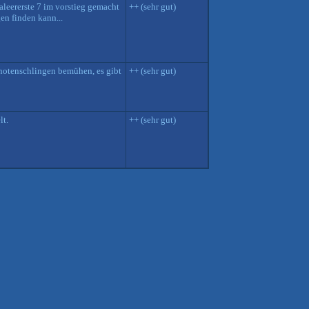
llaleererste 7 im vorstieg gemacht
++ (sehr gut)
en finden kann...
Knotenschlingen bemühen, es gibt
++ (sehr gut)
lt.
++ (sehr gut)