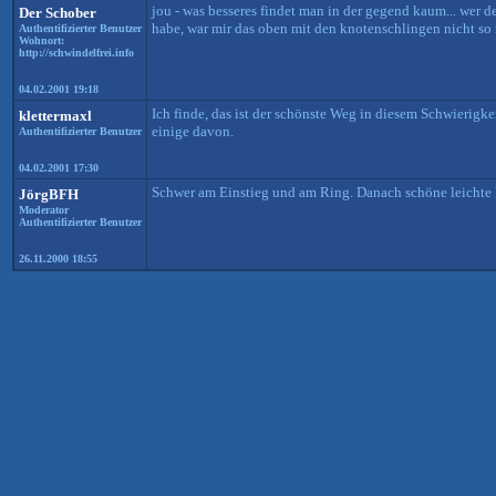
jou - was besseres findet man in der gegend kaum... wer den
Der Schober
habe, war mir das oben mit den knotenschlingen nicht so r
Authentifizierter Benutzer
Wohnort:
http://schwindelfrei.info
04.02.2001 19:18
Ich finde, das ist der schönste Weg in diesem Schwierigk
klettermaxl
einige davon.
Authentifizierter Benutzer
04.02.2001 17:30
Schwer am Einstieg und am Ring. Danach schöne leichte Ha
JörgBFH
Moderator
Authentifizierter Benutzer
26.11.2000 18:55