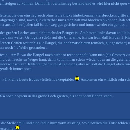
einsteigen zu können. Damit hält der Einstieg bestand und es wird hier nicht quer v
lettern, die den einstieg auch ohne faule tricks hinbekommen (felsbrocken, griffe ans
 abgetragen sind, noch gut kletterbar-muss man halt mal blockieren können. hab sch
iner ansicht! auf jeden fall ist der weg gut gesichert und immer wieder ein genuss...
n des großen Loches auch nicht mehr der Bringer ist. Am besten links davon an kle
nd dann weiter. Geht ganz schön auf die Unterarme, ich war froh, daß ich den 1. R
leinen Griffen weiter bis zur Hangel, die hochmarschieren (einfach, gut gesichert)
nn noch 'ne Weile gestanden ...
sig... Am R, wo die Hangel noch nicht so recht hangelt, kann man (als Grosser) vi
and des naechsten Weges haut, dann kommt man schon wieder oben an die gescheiten 
Glueckwunsch zur Heldentat (hab's im GB gelesen), aber wo soll die Hangel oben r
igentlich immer noch.
Für kleine Leute ist das vielleicht akzeptabler
. Ansonsten ein wirklich sehr s
1974 noch bequem in das große Loch greifen, als er auf dem Boden stand.
 die Stelle am R und eine Stelle kurz vorm Ausstieg, wo plötzlich die Tritte fehlen
gessen hat