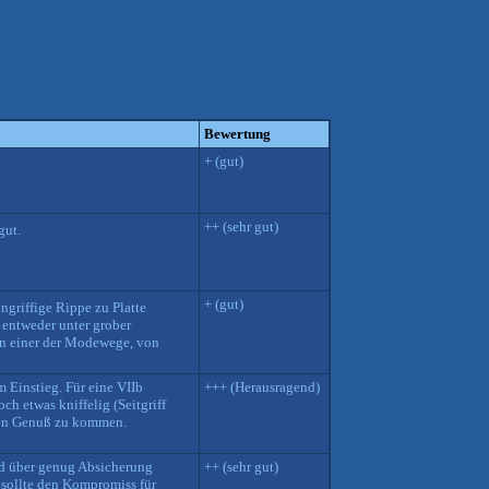
Bewertung
+ (gut)
++ (sehr gut)
gut.
+ (gut)
ngriffige Rippe zu Platte
t entweder unter grober
en einer der Modewege, von
m Einstieg. Für eine VIIb
+++ (Herausragend)
ch etwas kniffelig (Seitgriff
llen Genuß zu kommen.
nd über genug Absicherung
++ (sehr gut)
n sollte den Kompromiss für