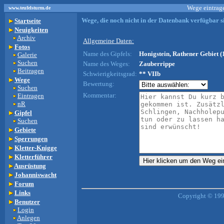
Wege eintrage
www.teufelsturm.de
Wege, die noch nicht in der Datenbank verfügbar si
Startseite
Neuigkeiten
Archiv
Allgemeine Daten:
Fotos
Name des Gipfels:
Honigstein, Rathener Gebiet (
Galerie
Suchen
Name des Weges:
Zauberrippe
Beitragen
Schwierigkeitsgrad:
** VIIb
Wege
Bewertung:
Suchen
Kommentar:
Eintragen
nR
Gipfel
Suchen
Gebiete
Sperrungen
Kletter-Knigge
Kletterführer
Ausrüstung
Johanniswacht
Forum
Links
Copyright © 199
Benutzer
Login
Anlegen