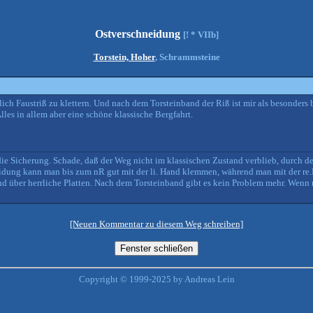
Ostverschneidung
[! * VIIb]
Torstein, Hoher
, Schrammsteine
ich Faustriß zu klettern. Und nach dem Torsteinband der Riß ist mir als besonders 
les in allem aber eine schöne klassische Bergfahrt.
uf die Sicherung. Schade, daß der Weg nicht im klassischen Zustand verblieb, durch
eidung kann man bis zum nR gut mit der li. Hand klemmen, während man mit der re.
d über herrliche Platten. Nach dem Torsteinband gibt es kein Problem mehr. Wenn m
[Neuen Kommentar zu diesem Weg schreiben]
Copyright © 1999-2025 by Andreas Lein