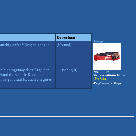
Bewertung
Anzeige:
brüchig aufgefallen; so ganz in
(Normal)
 den hineingemogelten Ring der
++ (sehr gut)
Petzl - Tikka -
Hand die scharfe Risskante
Stirnlampe
29.19€
16.05€
45% Rabatt
an gut drauf ist auch ein guter
(Bergfreunde.de Shop)