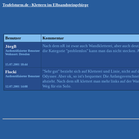
Teufelsturm.de - Klettern im Elbsandsteingebirge
Benutzer
Kommentar
Nach dem nR ist zwar auch Wandkletterei, aber auch deutl
JörgB
die Kategorie "problemlos" kann man das nicht stecken. Al
Authentifizierter Benutzer
Wohnort: Dresden
15.07.2001 18:44
"Sehr gut" bezieht sich auf Kletterei und Linie, nicht a
Flocki
Odyssee. Aber ok, so ist's bequemer. Die Anfangsverschn
Authentifizierter Benutzer
abzieht. Nach dem nR klettert man mehr links auf der Wan
Weg für ein Solo.
12.07.2001 14:08