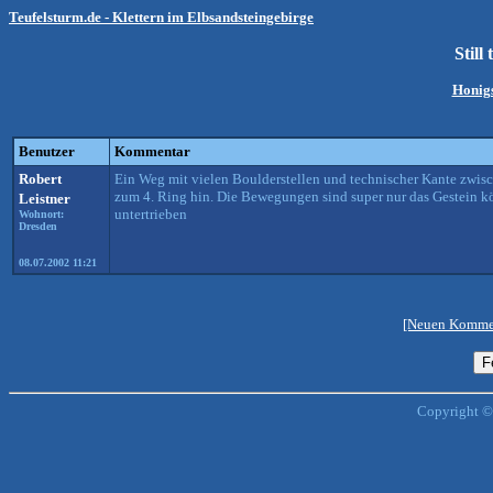
Teufelsturm.de - Klettern im Elbsandsteingebirge
Still
Honigs
Benutzer
Kommentar
Robert
Ein Weg mit vielen Boulderstellen und technischer Kante zwis
zum 4. Ring hin. Die Bewegungen sind super nur das Gestein könn
Leistner
untertrieben
Wohnort:
Dresden
08.07.2002 11:21
[Neuen Kommen
Copyright ©