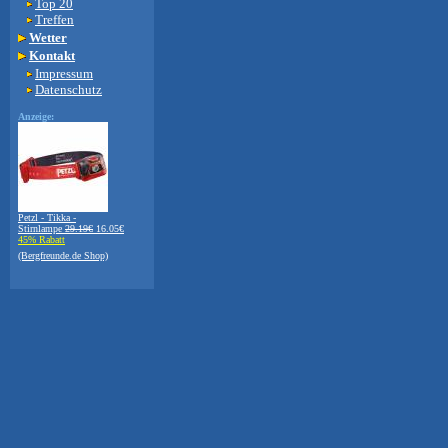
Top 20
Treffen
Wetter
Kontakt
Impressum
Datenschutz
Anzeige:
Petzl - Tikka -
Stirnlampe
29.19€
16.05€
45% Rabatt
(Bergfreunde.de Shop)