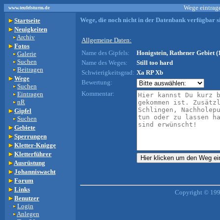
Wege eintrage
www.teufelsturm.de
Wege, die noch nicht in der Datenbank verfügbar si
Startseite
Neuigkeiten
Archiv
Allgemeine Daten:
Fotos
Name des Gipfels:
Honigstein, Rathener Gebiet (
Galerie
Suchen
Name des Weges:
Still too hard
Beitragen
Schwierigkeitsgrad:
Xa RP Xb
Wege
Bewertung:
Suchen
Kommentar:
Eintragen
nR
Gipfel
Suchen
Gebiete
Sperrungen
Kletter-Knigge
Kletterführer
Ausrüstung
Johanniswacht
Forum
Links
Copyright © 199
Benutzer
Login
Anlegen